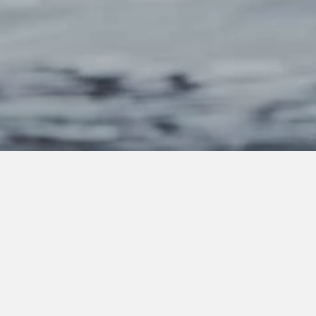
Cada SAY Carbon Yacht es una obra maestra, diseñada
según la visión del cliente. Para ofrecer el mayor
confort posible, sólo utilizamos materiales lujosos en