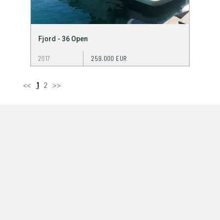
Fjord - 36 Open
2017
259.000 EUR
<<
1
2
>>
MARIVENT Yachts
– Specialist in unique yachts
MARIVENT YACHTS
KONTAKTIEREN
GESCHAEFTSBEDINGUNG