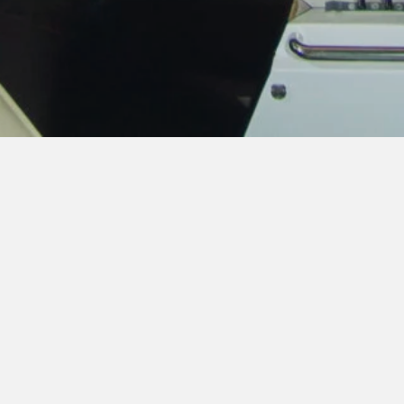
“Der beste Urlaub für Ihr Boot”
Wir bieten die besten Winterlager- und
Serviceeinrichtungen, die auch die Lieferung
Ihres Bootes vom Liegeplatz zum Winterlager
und zurück zu Ihrem Liegeplatz umfassen.
Mehr als 30 Yachteigentümer lassen ihre Boote
jede Saison während der Winterperiode bei uns
überwintern. Wie wir sagen: „Das sind die